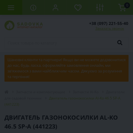
0
+38 (097) 221-55-40
Заказать звонок
Шановні клієнти та партнери! Якщо ви не можете додзвонитися
до нас, будь ласка, оформляйте замовлення онлайн, ми
зв'яжемося з вами найближчим часом. Дякуємо за розуміння
та терпіння!
Запчасти и комплектующие
Запчасти Al-Ko
Двигатели
для садовой техники
Двигатель газонокосилки Al-Ko 46.5 SP-A
(441223)
ДВИГАТЕЛЬ ГАЗОНОКОСИЛКИ AL-KO
46.5 SP-A (441223)