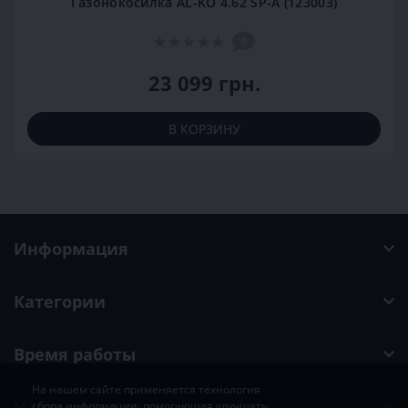
Газонокосилка AL-KO 4.62 SP-A (123003)
0
23 099 грн.
В КОРЗИНУ
Информация
Категории
Время работы
На нашем сайте применяется технология
Наши контакты
сбора информации, помогающая улучшать