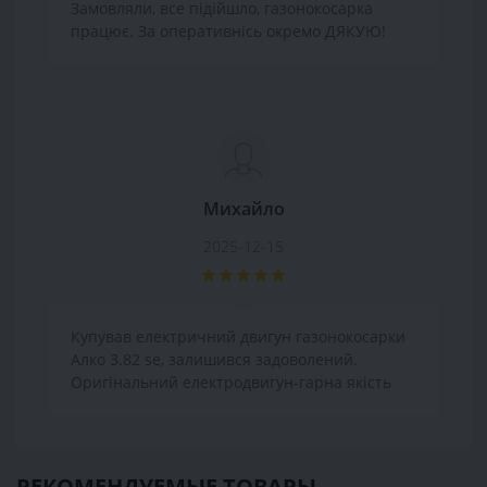
Замовляли, все підійшло, газонокосарка
працює. За оперативнісь окремо ДЯКУЮ!
Михайло
2025-12-15
Купував електричний двигун газонокосарки
Алко 3.82 se, залишився задоволений.
Оригінальний електродвигун-гарна якість
РЕКОМЕНДУЕМЫЕ ТОВАРЫ