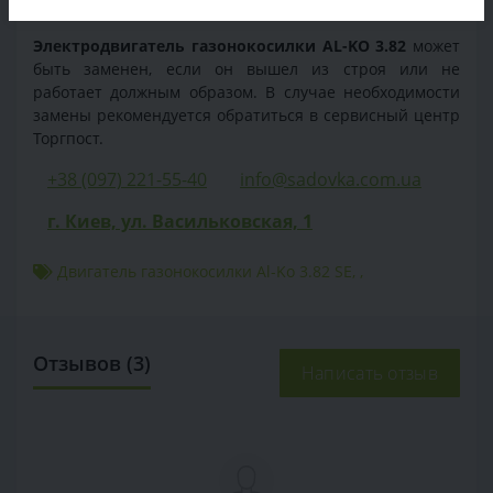
привести к повреждению электродвигателя.
Электродвигатель газонокосилки AL-KO 3.82
может
быть заменен, если он вышел из строя или не
работает должным образом. В случае необходимости
замены рекомендуется обратиться в сервисный центр
Торгпост.
+38 (097) 221-55-40
info@sadovka.com.ua
г. Киев, ул. Васильковская, 1
Двигатель газонокосилки Al-Ko 3.82 SE
,
,
Отзывов (3)
Написать отзыв