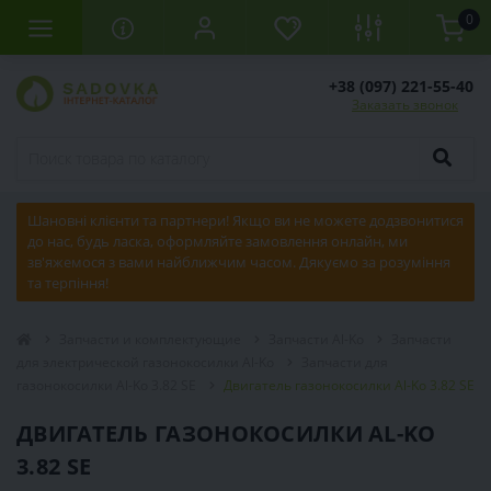
0
+38 (097) 221-55-40
Заказать звонок
Шановні клієнти та партнери! Якщо ви не можете додзвонитися
до нас, будь ласка, оформляйте замовлення онлайн, ми
зв'яжемося з вами найближчим часом. Дякуємо за розуміння
та терпіння!
Запчасти и комплектующие
Запчасти Al-Ko
Запчасти
для электрической газонокосилки Al-Ko
Запчасти для
газонокосилки Al-Ko 3.82 SE
Двигатель газонокосилки Al-Ko 3.82 SE
ДВИГАТЕЛЬ ГАЗОНОКОСИЛКИ AL-KO
3.82 SE