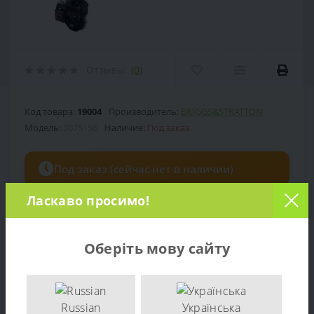
Отзывы:
(0)
Код товара:
19004
Производитель:
BRIGGS&STRATTON
Модель:
3075156
Наличие:
Под заказ
Под заказ (сейчас нет в наличии)
Ласкаво просимо!
0 грн.
Цена:
Оберіть мову сайту
Количество:
-
+
Russian
Українська