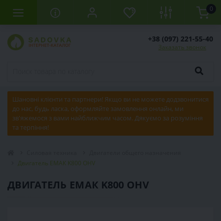
0
+38 (097) 221-55-40
Заказать звонок
Шановні клієнти та партнери! Якщо ви не можете додзвонитися
до нас, будь ласка, оформляйте замовлення онлайн, ми
зв'яжемося з вами найближчим часом. Дякуємо за розуміння
та терпіння!
Силовая техника
Двигатели общего назначения
Двигатель ЕМАК K800 OHV
ДВИГАТЕЛЬ ЕМАК K800 OHV