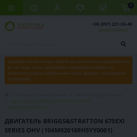
0
+38 (097) 221-55-40
Заказать звонок
Шановні клієнти та партнери! Якщо ви не можете додзвонитися
до нас, будь ласка, оформляйте замовлення онлайн, ми
зв'яжемося з вами найближчим часом. Дякуємо за розуміння
та терпіння!
Запчасти и комплектующие
Запчасти Briggs & Stratton
Двигатель Briggs&Stratton 675EXi Series OHV
(104M020169H5YY0001)
ДВИГАТЕЛЬ BRIGGS&STRATTON 675EXI
SERIES OHV (104M020169H5YY0001)