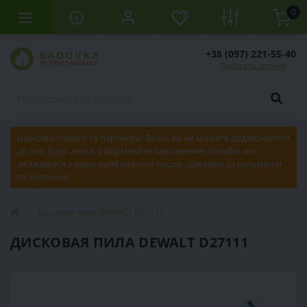
0
+38 (097) 221-55-40
Заказать звонок
Шановні клієнти та партнери! Якщо ви не можете додзвонитися
до нас, будь ласка, оформляйте замовлення онлайн, ми
зв'яжемося з вами найближчим часом. Дякуємо за розуміння
та терпіння!
Дисковая пила DeWALT D27111
ДИСКОВАЯ ПИЛА DEWALT D27111