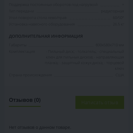
Поддержка постоянных оборотов под нагрузкой
+
Тип передачи
редукторная
Угол поворота стола лево/прав
60/50°
Установка навесного оборудования
26.5 кг
ДОПОЛНИТЕЛЬНАЯ ИНФОРМАЦИЯ
Габариты
800x580x710 мм
Комплектация
- Пильный диск; - толкатель; - специальный
ключ для пильных дисков; - направляющая
планка; - защитный кожух диска; - торцевой
ключ
Страна происхождения
США
Отзывов (0)
Написать отзыв
Нет отзывов о данном товаре.