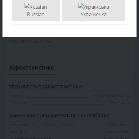
+38 (097) 221-55-40
info@sadovka.com.ua
Russian
Українська
г. Киев, ул. Васильковская, 1
Дисковая пила DeWALT D27111
,
D27111
,
Торцовочные пилы
Характеристики
ТЕХНИЧЕСКИЕ ХАРАКТЕРИСТИКИ
Класс
профессиональный
Гарантия
12 месяцев
ХАРАКТЕРИСТИКИ ДВИГАТЕЛЯ И УСТРОЙСТВА
Максимальные обороты двигателя
3000 об/мин
Питание
от сети (220 В)
Тип электродвигателя
асинхронный