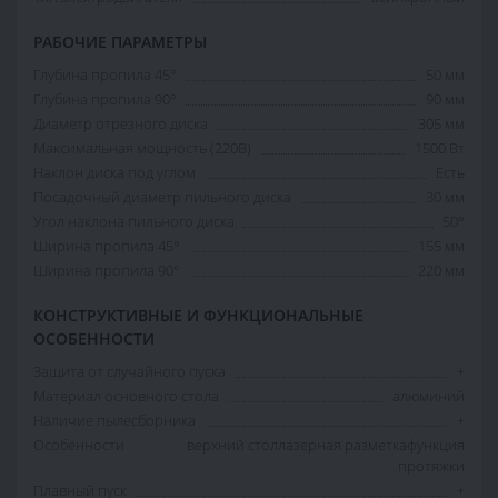
РАБОЧИЕ ПАРАМЕТРЫ
Глубина пропила 45°
50 мм
Глубина пропила 90°
90 мм
Диаметр отрезного диска
305 мм
Максимальная мощность (220В)
1500 Вт
Наклон диска под углом
Есть
Посадочный диаметр пильного диска
30 мм
Угол наклона пильного диска
50°
Ширина пропила 45°
155 мм
Ширина пропила 90°
220 мм
КОНСТРУКТИВНЫЕ И ФУНКЦИОНАЛЬНЫЕ
ОСОБЕННОСТИ
Защита от случайного пуска
+
Материал основного стола
алюминий
Наличие пылесборника
+
Особенности
верхний столлазерная разметкафункция
протяжки
Плавный пуск
+