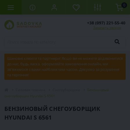
0
+38 (097) 221-55-40
Заказать звонок
Шановні клієнти та партнери! Якщо ви не можете додзвонитися
до нас, будь ласка, оформляйте замовлення онлайн, ми
зв'яжемося з вами найближчим часом. Дякуємо за розуміння
та терпіння!
Силовая техника
Снегоуборщики
Бензиновый
снегоуборщик Hyundai S 6561
БЕНЗИНОВЫЙ СНЕГОУБОРЩИК
HYUNDAI S 6561