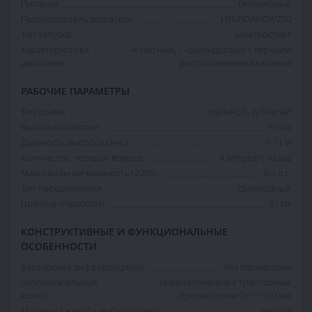
Питание
бензиновый
Производитель двигателя
HYUNDAI ICW200
Тип запуска:
электростарт
Характеристики
4-тактный, 1-цилиндровый с верхним
двигателя
расположением клапанов
РАБОЧИЕ ПАРАМЕТРЫ
Тип шнека
стальной, зубчатый
Высота обработки
51 см
Дальность выброса снега
1-11 м
Количество передач вперед
4 вперед/1 назад
Максимальная мощность (220В)
6.5 л.с.
Тип передвижения
самоходный
Ширина обработки
61 см
КОНСТРУКТИВНЫЕ И ФУНКЦИОНАЛЬНЫЕ
ОСОБЕННОСТИ
Блокировка дифференциала
без блокировки
Вспомогательные
пневматические с тракторным
колеса
протектором<br /> 310 мм
Материал желоба выброса снега
металл