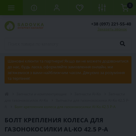
0
+38 (097) 221-55-40
Заказать звонок
Шановні клієнти та партнери! Якщо ви не можете додзвонитися
до нас, будь ласка, оформляйте замовлення онлайн, ми
зв'яжемося з вами найближчим часом. Дякуємо за розуміння
та терпіння!
Запчасти и комплектующие
Запчасти Al-Ko
Запчасти
для газонокосилок Al-Ko
Запчасти для газонокосилки Al-Ko 42.5 P-
A
Болт крепления колеса для газонокосилки Al-Ko 42.5 P-A
БОЛТ КРЕПЛЕНИЯ КОЛЕСА ДЛЯ
ГАЗОНОКОСИЛКИ AL-KO 42.5 P-A