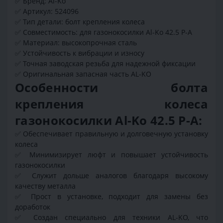
✅
Бренд: Al-Ko
✅
Артикул: 524096
✅
Тип детали: болт крепления колеса
✅
Совместимость: для газонокосилки Al-Ko 42.5 P-A
✅
Материал: высокопрочная сталь
✅
Устойчивость к вибрации и износу
✅
Точная заводская резьба для надежной фиксации
✅
Оригинальная запасная часть AL-KO
Особенности болта
крепления колеса
газонокосилки Al-Ko 42.5 P-A:
✅
Обеспечивает правильную и долговечную установку
колеса
✅
Минимизирует люфт и повышает устойчивость
газонокосилки
✅
Служит дольше аналогов благодаря высокому
качеству металла
✅
Прост в установке, подходит для замены без
доработок
✅
Создан специально для техники AL-KO, что