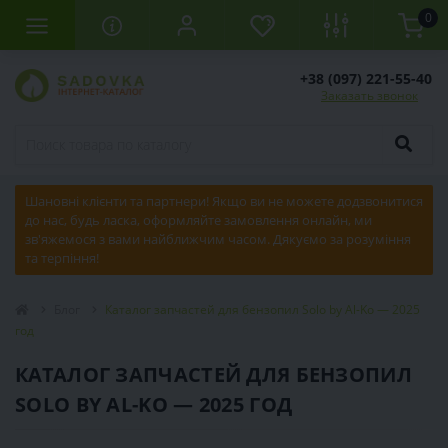
0
+38 (097) 221-55-40
Заказать звонок
Шановні клієнти та партнери! Якщо ви не можете додзвонитися
до нас, будь ласка, оформляйте замовлення онлайн, ми
зв'яжемося з вами найближчим часом. Дякуємо за розуміння
та терпіння!
Блог
Каталог запчастей для бензопил Solo by Al-Ko — 2025
год
КАТАЛОГ ЗАПЧАСТЕЙ ДЛЯ БЕНЗОПИЛ
SOLO BY AL-KO — 2025 ГОД