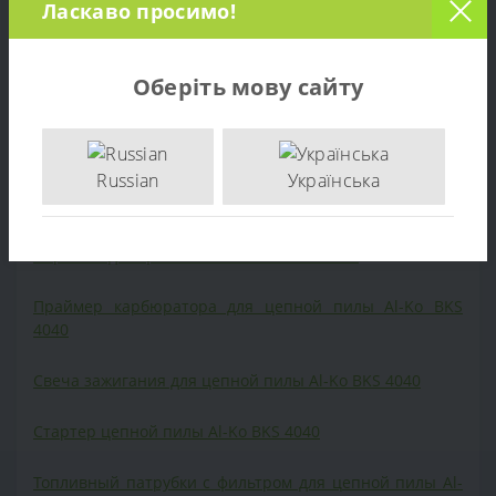
Ласкаво просимо!
Катушка зажигания для цепной пилы Al-Ko BKS 4040
Крышка тормоза цепи в сборе для бензопилы Al-Ko
Оберіть мову сайту
BKS 4040
Маслонасос для бензопилы Al-Ko BKS 4040
Russian
Українська
Муфта сцепления для цепной пилы Al-Ko BKS 4040
Поршень для цепной пилы Al-Ko BKS 4040
Праймер карбюратора для цепной пилы Al-Ko BKS
4040
Свеча зажигания для цепной пилы Al-Ko BKS 4040
Cтартер цепной пилы Al-Ko BKS 4040
Топливный патрубки с фильтром для цепной пилы Al-