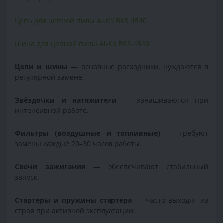
Цепь для цепной пилы Al-Ko BKS 4540
Шина для цепной пилы Al-Ko BKS 4540
Цепи и шины
— основные расходники, нуждаются в
регулярной замене.
Звёздочки и натяжители
— изнашиваются при
интенсивной работе.
Фильтры (воздушные и топливные)
— требуют
замены каждые 20–30 часов работы.
Свечи зажигания
— обеспечивают стабильный
запуск.
Стартеры и пружины стартера
— часто выходят из
строя при активной эксплуатации.