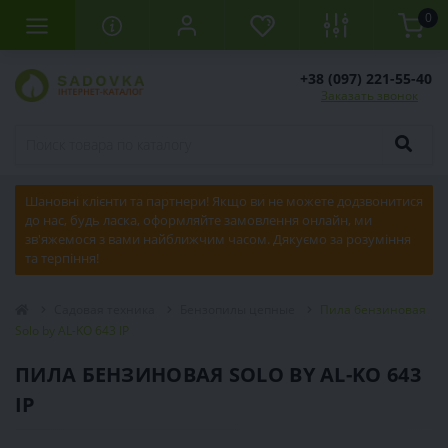
0
+38 (097) 221-55-40
Заказать звонок
Шановні клієнти та партнери! Якщо ви не можете додзвонитися
до нас, будь ласка, оформляйте замовлення онлайн, ми
зв'яжемося з вами найближчим часом. Дякуємо за розуміння
та терпіння!
Садовая техника
Бензопилы цепные
Пила бензиновая
Solo by AL-KO 643 IP
ПИЛА БЕНЗИНОВАЯ SOLO BY AL-KO 643
IP