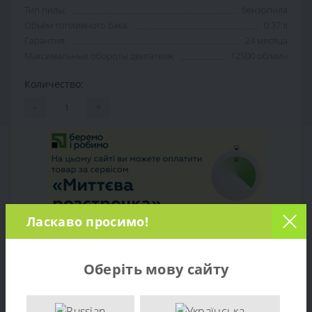
Тип пилы:
бензопила
Объём топливного бака:
0.37 л
Гарантия:
24 месяца
Максимальные обороты двигателя:
12500 об/мин
Количество:
-
+
Ласкаво просимо!
Оберіть мову сайту
Обзор товара
Характеристики