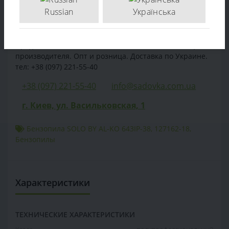
Russian
Українська
Отзывов (0)
Продажа Бензопила SOLO BY AL-KO 643IP-38 - по цене
производителя. Опт и розница. Доставка по Украине.
тел: +38 (097) 221-55-40
+38 (097) 221-55-40
info@sadovka.com.ua
г. Киев, ул. Васильковская, 1
Бензопила SOLO BY AL-KO 643IP-38
,
127162-18
,
Бензопилы
Характеристики
ТЕХНИЧЕСКИЕ ХАРАКТЕРИСТИКИ