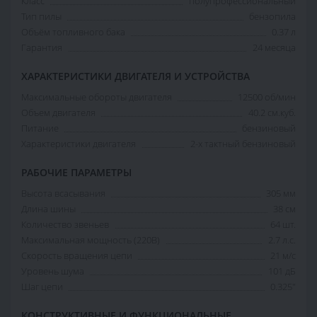
Класс
полупрофессиональный
Тип пилы
бензопила
Объём топливного бака
0.37 л
Гарантия
24 месяца
ХАРАКТЕРИСТИКИ ДВИГАТЕЛЯ И УСТРОЙСТВА
Максимальные обороты двигателя
12500 об/мин
Объем двигателя
40.2 см.куб.
Питание
бензиновый
Характеристики двигателя
2-х тактный бензиновый
РАБОЧИЕ ПАРАМЕТРЫ
Высота всасывания
305 мм
Длина шины
38 см
Количество звеньев
64 шт.
Максимальная мощность (220В)
2.7 л.с.
Скорость вращения цепи
21 м/с
Уровень шума
101 дБ
Шаг цепи
0.325"
КОНСТРУКТИВНЫЕ И ФУНКЦИОНАЛЬНЫЕ