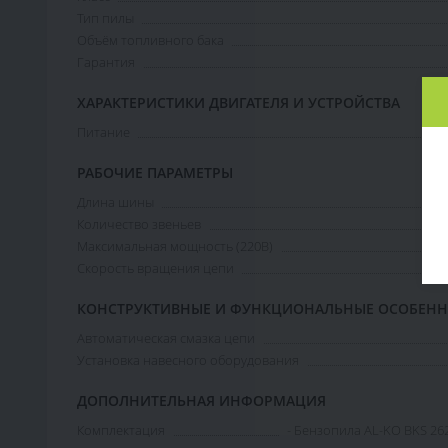
Тип пилы
Объём топливного бака
Гарантия
ХАРАКТЕРИСТИКИ ДВИГАТЕЛЯ И УСТРОЙСТВА
Питание
РАБОЧИЕ ПАРАМЕТРЫ
Длина шины
Количество звеньев
Максимальная мощность (220В)
Скорость вращения цепи
КОНСТРУКТИВНЫЕ И ФУНКЦИОНАЛЬНЫЕ ОСОБЕН
Автоматическая смазка цепи
Установка навесного оборудования
ДОПОЛНИТЕЛЬНАЯ ИНФОРМАЦИЯ
Комплектация
- Бензопила AL-KO BKS 262