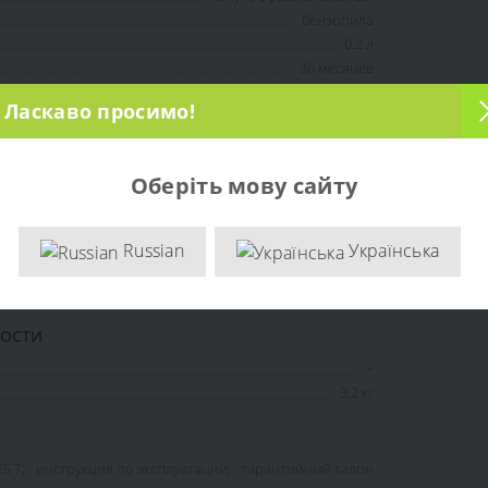
бензопила
0.2 л
36 месяцев
Ласкаво просимо!
бензиновый
Оберіть мову сайту
25 см
56 шт.
Russian
Українська
1.2 л.с.
21 м/с
НОСТИ
+
3.2 кг
5 Т; - инструкция по эксплуатации; - гарантийный талон