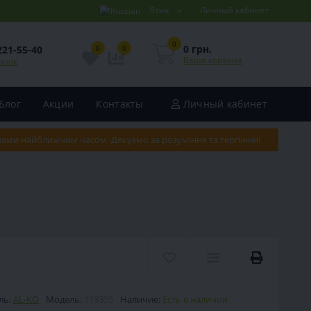
Язык
Личный кабинет
0
0 грн.
221-55-40
0
0
Ваша корзина
онок
Блог
Акции
Контакты
Личный кабинет
 вами найближчим часом. Дякуємо за розуміння та терпіння!
ль:
AL-KO
Модель:
113355
Наличие:
Есть в наличии