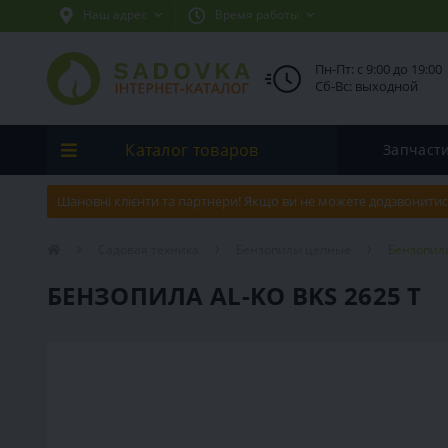
Наш адрес
Время работы
Пн-Пт: с 9:00 до 19:00
Сб-Вс: выходной
Каталог товаров
Запчаст
Шановні клієнти та партнери! Якщо ви не можете додзвонитис
Садовая техника
Бензопилы цепные
Бензопила
БЕНЗОПИЛА AL-KO BKS 2625 Т