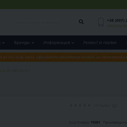
+38 (097) 
Заказать зв
и
Бренды
Информация
Ремонт и сервис
я до нас, будь ласка, оформляйте замовлення онлайн, ми зв'яжемося з
 AL-KO BKS 2625 Т
Отзывы:
(0)
Код товара:
19201
Производите