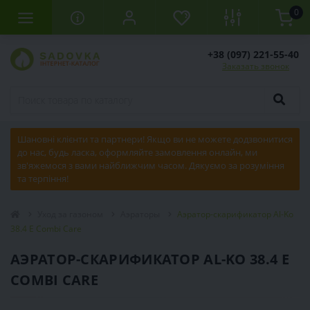
0
+38 (097) 221-55-40
Заказать звонок
Шановні клієнти та партнери! Якщо ви не можете додзвонитися
до нас, будь ласка, оформляйте замовлення онлайн, ми
зв'яжемося з вами найближчим часом. Дякуємо за розуміння
та терпіння!
Уход за газоном
Аэраторы
Аэратор-скарификатор Al-Ko
38.4 E Combi Care
АЭРАТОР-СКАРИФИКАТОР AL-KO 38.4 E
COMBI CARE