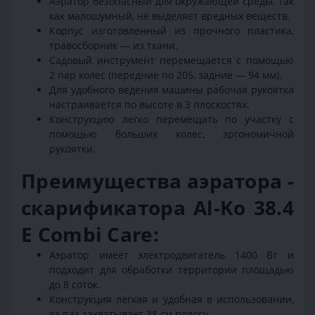
Аэратор безопасный для окружающей среды, так
как малошумный, не выделяет вредных веществ.
Корпус изготовленный из прочного пластика,
травосборник — из ткани.
Садовый инструмент перемещается с помощью
2 пар колес (передние по 205, задние — 94 мм).
Для удобного ведения машины рабочая рукоятка
настраивается по высоте в 3 плоскостях.
Конструкцию легко перемещать по участку с
помощью больших колес, эргономичной
рукоятки.
Преимущества аэратора -
скарификатора Al-Ko 38.4
E Combi Care:
Аэратор имеет электродвигатель 1400 Вт и
подходит для обработки территории площадью
до 8 соток.
Конструкция легкая и удобная в использовании,
за раз захватывает 38 см полосу.