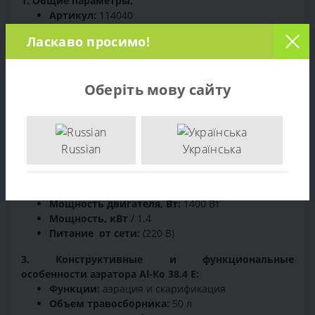
1. Общие параметры:
Артикул:
114040
Бренд:
Al-Ko
Ласкаво просимо!
Модель:
38.4 E
Ширина обработки:
38 см
Режимы работы:
Аэрация / Рыхление /
Оберіть мову сайту
Удаление мха
Площадь обработки:
800 м2
Тип передвижения:
несамоходный
Количество позиций глубины обработки:
3
Russian
Українська
2. Характеристики электрического двигателя
аэратора Al-Ko 38.4 E:
Тип электродвигателя:
щеточный
Мощность двигателя, Вт:
1400 Вт
Мощность, кВт
/ 1.4
Питание от сети:
(220 В)
3. Конструктивные и функциональные
особенности аэратора Al-Ko 38.4 E:
Функции:
аэрация и скарификация
Объем травосборника:
50 л