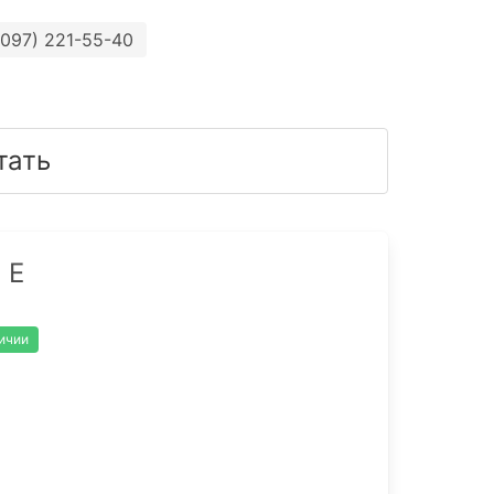
(097) 221-55-40
тать
 E
личии