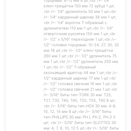
торцевые: 6-13 мм 8 шт;<br />- 1/4"
ключ-трещётка 150 мм 72 зубца 1 шт;
<br />- 1/4" удлинитель 50 мм 1 шт;<br
/>- 1/4" карданный шарнир 38 мм 1 шт;
<br />- 1/4" вороток T-образный с
удлинителем 110 мм 1 шт;<br />- 1/4"
отверточная рукоятка 150 мм 1 шт;<br
/>- 1/2" x 5/16" переходник 1 шт;<br />-
1/2" головки торцевые: 10-24, 27, 30, 32
мм 18 шт;<br />- 1/2" ключ-трещётка
260 мм 1 шт;<br />- 1/2" удлинитель 75
мм 1 шт;<br />- 1/2" удлинитель 250 мм
1 шт;<br />- 1/2" T-образный
скользящий адаптор 44 мм 1 шт;<br />-
1/2" карданный шарнир 77 мм 1 шт;<br
/>- 1/2" головка свечная 16 мм 1 шт;<br
/>- 1/2" головка свечная 21 мм 1 шт;<br
/>- 5/16" биты тип-TORX 30 мм: T25,
T27, T30, T40, T45, T50, T55, T60 8 шт;
<br />- 5/16" биты тип-HEX 30 мм: 4-8,
10, 12, 14 мм 8 шт;<br />- 5/16" биты
тип-PHILLIPS 30 мм: PH.1, PH.2, PH.3 3
шт; <br />- 5/16" биты тип-SLOTTED 30
мм: 4, 7, 8, 10, 12 5 шт;<br />- 5/16" биты